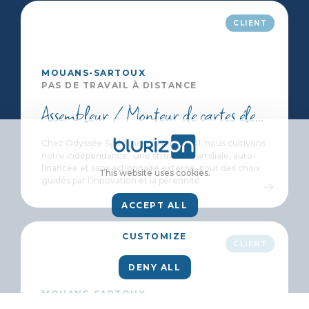
CLIENT
MOUANS-SARTOUX
PAS DE TRAVAIL À DISTANCE
Assembleur / Monteur de cartes électroniques - F/H
Chez Odyssée Systèmes, depuis 2001, nous cultivons
notre indépendance : une structure familiale, auto-
financée et sans actionnaire externe, pour des choix
This website uses cookies.
guidés par l’innovation et la pérennité.
ACCEPT ALL
CUSTOMIZE
CLIENT
DENY ALL
MOUANS-SARTOUX
PAS DE TRAVAIL À DISTANCE